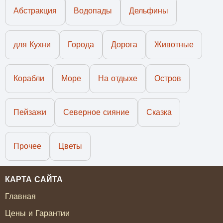
Абстракция
Водопады
Дельфины
для Кухни
Города
Дорога
Животные
Корабли
Море
На отдыхе
Остров
Пейзажи
Северное сияние
Сказка
Прочее
Цветы
КАРТА САЙТА
Главная
Цены и Гарантии