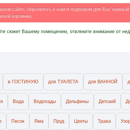
шем сайте, обратитесь к нам и подберем для Вас нужный р
ашей картинки.
йте сюжет Вашему помещению, отвлеките внимание от не
в ГОСТИНУЮ
для ТУАЛЕТА
для ВАННОЙ
ия
Вода
Водопады
Дельфины
Детский
Д
р
Песок
Яма
Пруд
Цветы
Трава
Узо