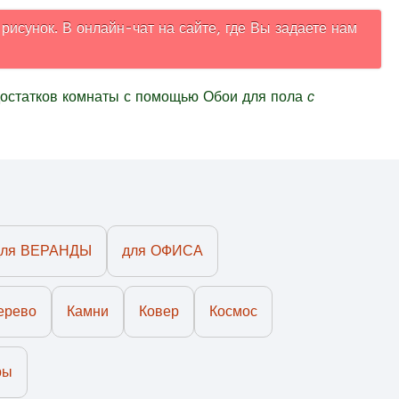
исунок. В онлайн-чат на сайте, где Вы задаете нам
достатков комнаты с помощью
Обои для пола
с
для ВЕРАНДЫ
для ОФИСА
ерево
Камни
Ковер
Космос
ры