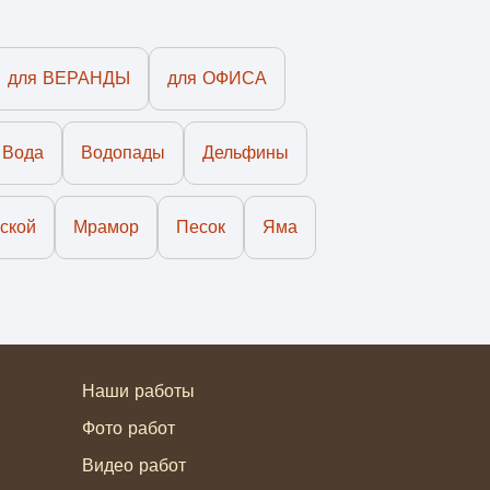
для ВЕРАНДЫ
для ОФИСА
Вода
Водопады
Дельфины
ской
Мрамор
Песок
Яма
Наши работы
Фото работ
Видео работ