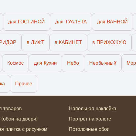
для ГОСТИНОЙ
для ТУАЛЕТА
для ВАННОЙ
ОРИДОР
в ЛИФТ
в КАБИНЕТ
в ПРИХОЖУЮ
Космос
для Кухни
Небо
Необычный
Мор
ка
Прочее
я товаров
Напольная наклейка
 (обои на двери)
Портрет на холсте
я плитка с рисунком
Потолочные обои