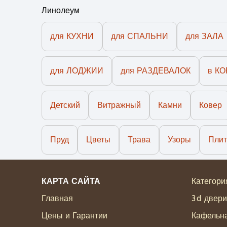
Линолеум
для КУХНИ
для СПАЛЬНИ
для ЗАЛА
для ЛОДЖИИ
для РАЗДЕВАЛОК
в К
Детский
Витражный
Камни
Ковер
Пруд
Цветы
Трава
Узоры
Плит
КАРТА САЙТА
Категори
Главная
3d двери
Цены и Гарантии
Кафельна