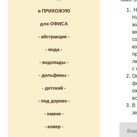
Н
в ПРИХОЖУЮ
Н
для ОФИСА
ж
м
- абстракция -
с
к
- вода -
п
л
- водопады -
с
- дельфины -
О
ф
- детский -
о
в
- под дерево -
В
з
- камни -
- ковер -
Кла