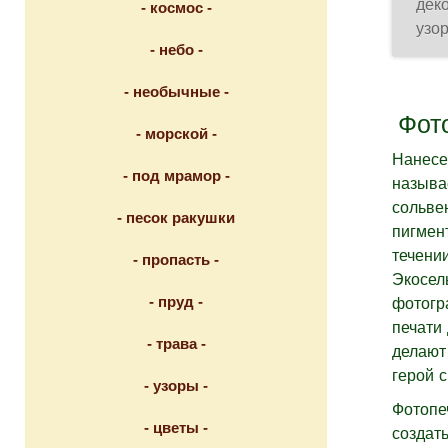
дек
- космос -
узо
- небо -
- необычные -
Фото
- морской -
Нанесе
- под мрамор -
называ
сольве
- песок ракушки
пигмен
течени
- пропасть -
Экосел
- пруд -
фотогр
печати
- трава -
делают
герой с
- узоры -
Фотопе
- цветы -
создат