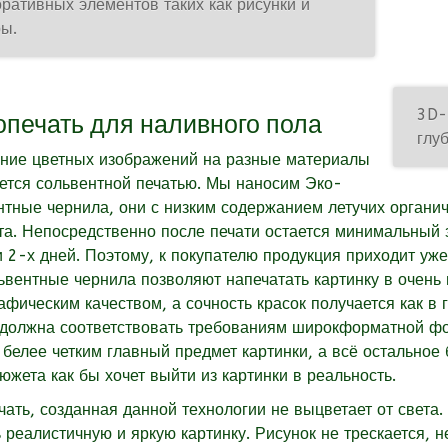
оративных элементов таких как рисунки и
ры.
3D-
печать для наливного пола
глу
ние цветных изображений на разные материалы
ется сольвентной печатью. Мы наносим Эко-
нтные чернила, они с низким содержанием летучих органи
та. Непосредственно после печати остается минимальный з
и 2-х дней. Поэтому, к покупателю продукция приходит уже
ьвентные чернила позволяют напечатать картинку в очень
афическим качеством, а сочность красок получается как в
 должна соответствовать требованиям широкформатной фо
 белее четким главный предмет картинки, а всё остальное 
южета как бы хочет выйти из картинки в реальность.
чать, созданная данной технологии не выцветает от света.
ь реалистичную и яркую картинку. Рисунок не трескается, 