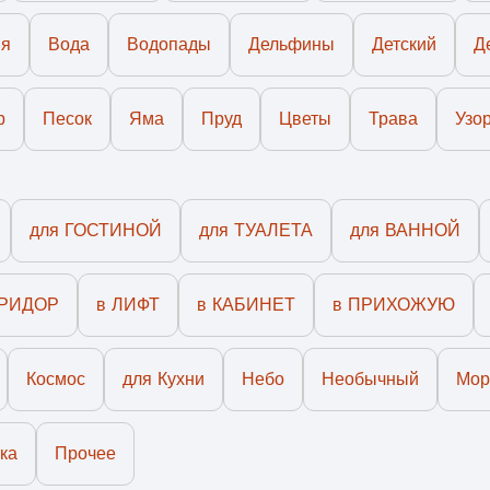
ия
Вода
Водопады
Дельфины
Детский
Д
р
Песок
Яма
Пруд
Цветы
Трава
Узо
для ГОСТИНОЙ
для ТУАЛЕТА
для ВАННОЙ
ОРИДОР
в ЛИФТ
в КАБИНЕТ
в ПРИХОЖУЮ
Космос
для Кухни
Небо
Необычный
Мор
ка
Прочее