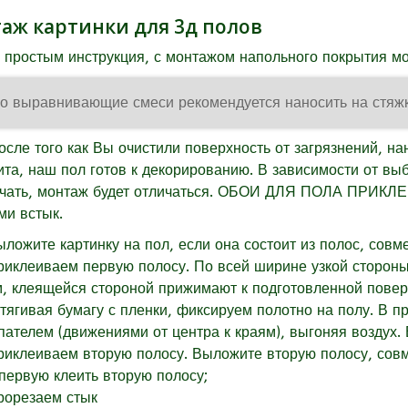
аж картинки для 3д полов
 простым инструкция, с монтажом напольного покрытия м
о выравнивающие смеси рекомендуется наносить на стяжк
после того как Вы очистили поверхность от загрязнений, на
ита, наш пол готов к декорированию. В зависимости от вы
чать, монтаж будет отличаться. ОБОИ ДЛЯ ПОЛА ПРИК
ми встык.
ыложите картинку на пол, если она состоит из полос, совме
риклеиваем первую полосу.
По всей ширине узкой стороны
м,
клеящейся стороной прижимают к подготовленной повер
ттягивая бумагу с пленки, фиксируем полотно на полу. В 
пателем (движениями от центра к краям), выгоняя воздух. 
риклеиваем вторую полосу. Выложите вторую полосу, совме
 первую клеить вторую полосу;
рорезаем стык