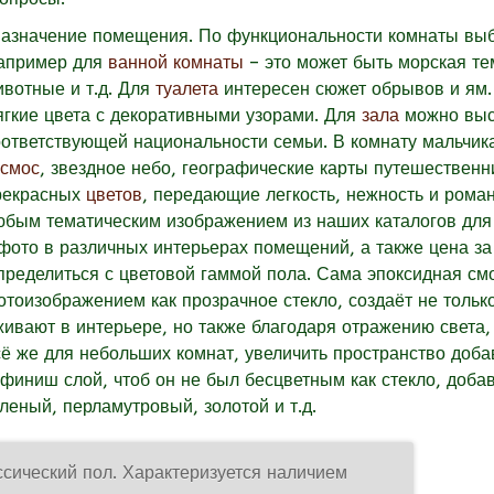
азначение помещения. По функциональности комнаты выб
апример для
ванной комнаты
– это может быть морская тем
ивотные и т.д. Для
туалета
интересен сюжет обрывов и ям
ягкие цвета с декоративными узорами. Для
зала
можно выс
оответствующей национальности семьи. В комнату мальчик
осмос
, звездное небо, географические карты путешественн
рекрасных
цветов
, передающие легкость, нежность и рома
юбым тематическим изображением из наших каталогов для 
 фото в различных интерьерах помещений, а также цена за 
пределиться с цветовой гаммой пола. Сама эпоксидная смо
отоизображением как прозрачное стекло, создаёт не тольк
живают в интерьере, но также благодаря отражению света,
сё же для небольших комнат, увеличить пространство доба
 финиш слой, чтоб он не был бесцветным как стекло, добав
еленый, перламутровый, золотой и т.д.
ссический пол. Характеризуется наличием