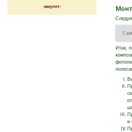
-амулет-
Монт
Следуя
Сам
Итак, 
композ
фотопе
полоса
В
П
с
о
ш
П
и
П