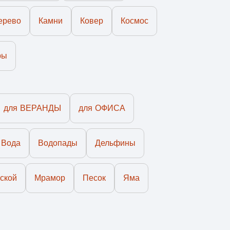
ерево
Камни
Ковер
Космос
ры
для ВЕРАНДЫ
для ОФИСА
Вода
Водопады
Дельфины
ской
Мрамор
Песок
Яма