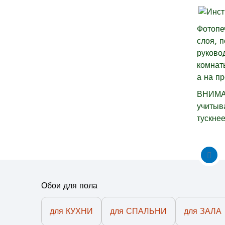
Фотопе
слоя, 
руково
комнат
а на п
ВНИМАН
учитыва
тускнее
Обои для пола
для КУХНИ
для СПАЛЬНИ
для ЗАЛА