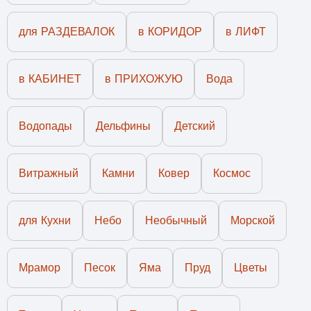
для РАЗДЕВАЛОК
в КОРИДОР
в ЛИФТ
в КАБИНЕТ
в ПРИХОЖУЮ
Вода
Водопады
Дельфины
Детский
Витражный
Камни
Ковер
Космос
для Кухни
Небо
Необычный
Морской
Мрамор
Песок
Яма
Пруд
Цветы