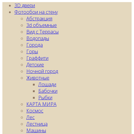
3D двери
Фотообои на стену
Абстракция
3d объемные
Вид с Террасы
Водопады
Города
Горы
Граффити
Детские
Ночной город
Животные
Лошади
Бабочки
Рыбки
КАРТA МИРА
Космос
Лес
Лестница
Машины