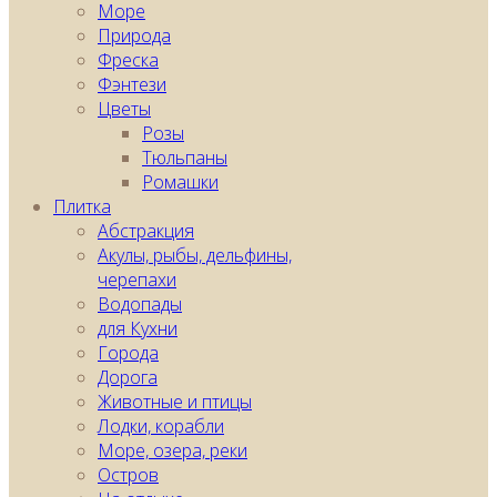
Море
Природа
Фреска
Фэнтези
Цветы
Розы
Тюльпаны
Ромашки
Плитка
Абстракция
Акулы, рыбы, дельфины,
черепахи
Водопады
для Кухни
Города
Дорога
Животные и птицы
Лодки, корабли
Море, озера, реки
Остров