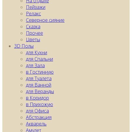
На отдыхе
Пейзажи
Релакс
Северное сияние
Сказка
Прочее
Цветы
3D Полы
для Кухни
для Спальни
для Зала
в Гостинную
для Туалета
для Ванной
для Веранды
в Коридор
в Прихожую
для Офиса
Абстракция
Акварель
Амулет