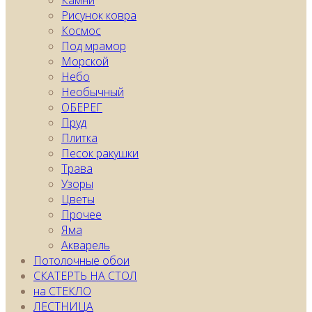
Камни
Рисунок ковра
Космос
Под мрамор
Морской
Небо
Необычный
ОБЕРЕГ
Пруд
Плитка
Песок ракушки
Трава
Узоры
Цветы
Прочее
Яма
Акварель
Потолочные обои
СКАТЕРТЬ НА СТОЛ
на СТЕКЛО
ЛЕСТНИЦА