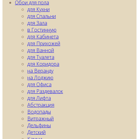
Обои для пола
для Кухни
для Спальни
для Зала
в Гостинную
для Кабинета
для Прихожей
для Ванной
для Туалета
для Коридора
на Веранду
на Лоджию
для Офиса
для Раздевалок
для Лифта
Абстракция
Водопады
Витражный
Дельфины
Детский