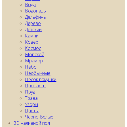
Вода
Водопады
Дельфины
Дерево
Детский
Камни
Ковер
Космос
Морской
Мрамор
Небо
Необычные
Песок ракушки
Пропасть
Пруд
Трава
Узоры
Цветы
Черно-Белые
3D наливной пол