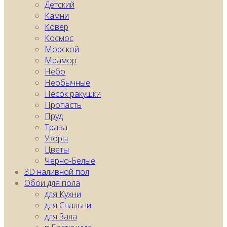
Детский
Камни
Ковер
Космос
Морской
Мрамор
Небо
Необычные
Песок ракушки
Пропасть
Пруд
Трава
Узоры
Цветы
Черно-Белые
3D наливной пол
Обои для пола
для Кухни
для Спальни
для Зала