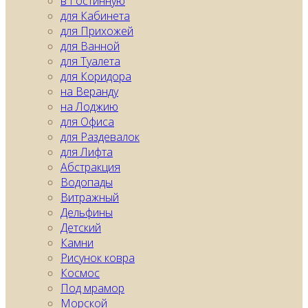
в Гостинную
для Кабинета
для Прихожей
для Ванной
для Туалета
для Коридора
на Веранду
на Лоджию
для Офиса
для Раздевалок
для Лифта
Абстракция
Водопады
Витражный
Дельфины
Детский
Камни
Рисунок ковра
Космос
Под мрамор
Морской