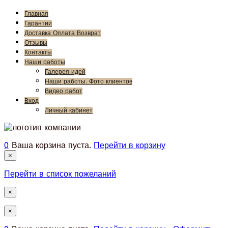
Главная
Гарантии
Доставка Оплата Возврат
Отзывы
Контакты
Наши работы
Галерея идей
Наши работы. Фото клиентов
Видео работ
Вход
Личный кабинет
0
Ваша корзина пуста.
Перейти в корзину
×
Перейти в список пожеланий
×
×