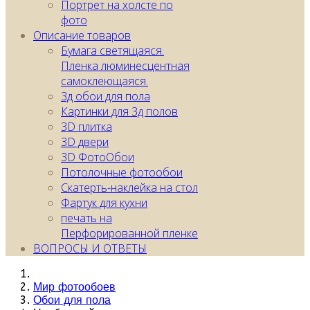
Портрет на холсте по
фото
Описание товаров
Бумага светящаяся.
Пленка люминесцентная
самоклеющаяся.
3д обои для пола
Картинки для 3д полов
3D плитка
3D двери
3D ФотоОбои
Потолочные фотообои
Скатерть-наклейка на стол
Фартук для кухни
печать на
Перфорированной пленке
ВОПРОСЫ И ОТВЕТЫ
Мир фотообоев
Обои для пола