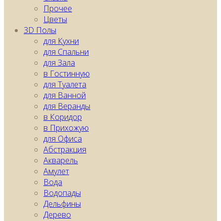
Прочее
Цветы
3D Полы
для Кухни
для Спальни
для Зала
в Гостинную
для Туалета
для Ванной
для Веранды
в Коридор
в Прихожую
для Офиса
Абстракция
Акварель
Амулет
Вода
Водопады
Дельфины
Дерево