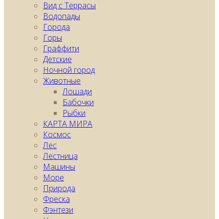
Вид с Террасы
Водопады
Города
Горы
Граффити
Детские
Ночной город
Животные
Лошади
Бабочки
Рыбки
КАРТA МИРА
Космос
Лес
Лестница
Машины
Море
Природа
Фреска
Фэнтези