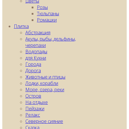
Цветы
Розы
Тюльпаны
Ромашки
Плитка
Абстракция
Акулы, рыбы, дельфины,
черепахи
Водопады
для Кухни
Города
Дорога
Животные и птицы
Лодки, корабли
Море, озера, реки
Остров
На отдыхе
Пейзажи
Релакс
Северное сияние
Сказка