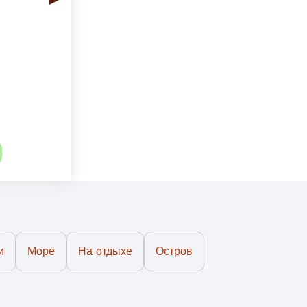
и
Море
На отдыхе
Остров