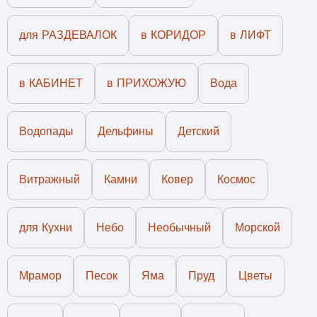
для РАЗДЕВАЛОК
в КОРИДОР
в ЛИФТ
в КАБИНЕТ
в ПРИХОЖУЮ
Вода
Водопады
Дельфины
Детский
Витражный
Камни
Ковер
Космос
для Кухни
Небо
Необычный
Морской
Мрамор
Песок
Яма
Пруд
Цветы