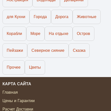
для Кухни
Города
Дорога
Животные
Корабли
Море
На отдыхе
Остров
Пейзажи
Северное сияние
Сказка
Прочее
Цветы
КАРТА САЙТА
Главная
Цены и Гарантии
Расчет Доставки