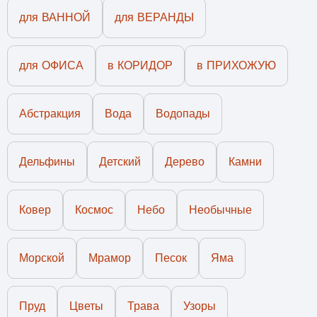
для ВАННОЙ
для ВЕРАНДЫ
для ОФИСА
в КОРИДОР
в ПРИХОЖУЮ
Абстракция
Вода
Водопады
Дельфины
Детский
Дерево
Камни
Ковер
Космос
Небо
Необычные
Морской
Мрамор
Песок
Яма
Пруд
Цветы
Трава
Узоры