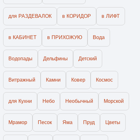
для РАЗДЕВАЛОК
в КОРИДОР
в ЛИФТ
в КАБИНЕТ
в ПРИХОЖУЮ
Вода
Водопады
Дельфины
Детский
Витражный
Камни
Ковер
Космос
для Кухни
Небо
Необычный
Морской
Мрамор
Песок
Яма
Пруд
Цветы