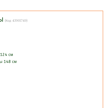
НЫ
(Код:
43901749
)
 124 см
ы 148 см