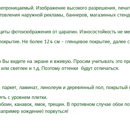
епроницаемый. Изображение высокого разрешения, печать,
готовления наружной рекламы, баннеров, магазинных стен
щиты фотоизображения от царапин. Износостойкость не ме
покрытие. Не более 124 см - глянцевое покрытие, далее 
о Вы видите на экране и вживую. Просим учитывать это при
 или светлее и т.д. Поэтому оттенки будут отличаться.
 паркет, ламинат, линолеум и деревянный пол, покрытый к
ть с уровнем плитки.
ыбоин, канавок, ямок, трещин. В противном случае обои п
(например хождение) порвуться!