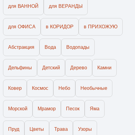
для ВАННОЙ
для ВЕРАНДЫ
для ОФИСА
в КОРИДОР
в ПРИХОЖУЮ
Абстракция
Вода
Водопады
Дельфины
Детский
Дерево
Камни
Ковер
Космос
Небо
Необычные
Морской
Мрамор
Песок
Яма
Пруд
Цветы
Трава
Узоры