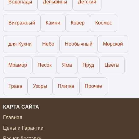
Водопады
Дельфины
Детский
Витражный
Камни
Ковер
Космос
для Кухни
Небо
Необычный
Морской
Мрамор
Песок
Яма
Пруд
Цветы
Трава
Узоры
Плитка
Прочее
КАРТА САЙТА
Главная
Цены и Гарантии
Расчет Доставки