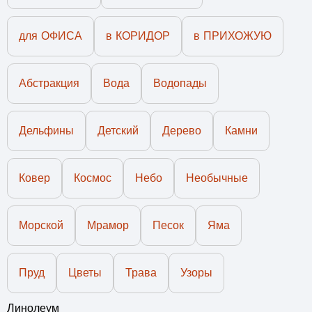
для ОФИСА
в КОРИДОР
в ПРИХОЖУЮ
Абстракция
Вода
Водопады
Дельфины
Детский
Дерево
Камни
Ковер
Космос
Небо
Необычные
Морской
Мрамор
Песок
Яма
Пруд
Цветы
Трава
Узоры
Линолеум