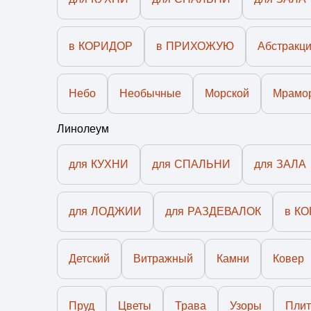
Её можно мыть как обычный пол;
8. Всё о Доставке, Оплате и Возврате денег
ЗДЕСЬ
в КОРИДОР
в ПРИХОЖУЮ
Абстракц
При укладке на горячий пол, температуру рекоменд
MAX
9.
Остались вопросы???, пишите в
Небо
Необычные
Морской
Мрамо
Нельзя по уходу за плиткой применять агрессивные 
Линолеум
Плитка напольная предназначена для домашнего ис
для КУХНИ
для СПАЛЬНИ
для ЗАЛА
Отправляем плитку только транспортными компания
дальности региона.
для ЛОДЖИИ
для РАЗДЕВАЛОК
в К
Срок исполнения заказа от
10
до
14 рабочих
Детский
Витражный
Камни
Ковер
До изготовления, на почту заказчика высыла
Пруд
Цветы
Трава
Узоры
Плит