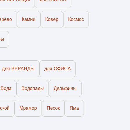
ерево
Камни
Ковер
Космос
чивания;
ры
для ВЕРАНДЫ
для ОФИСА
аказа. Доставка от 4-14 дней, в зависимости от
Вода
Водопады
Дельфины
личен;
ской
Мрамор
Песок
Яма