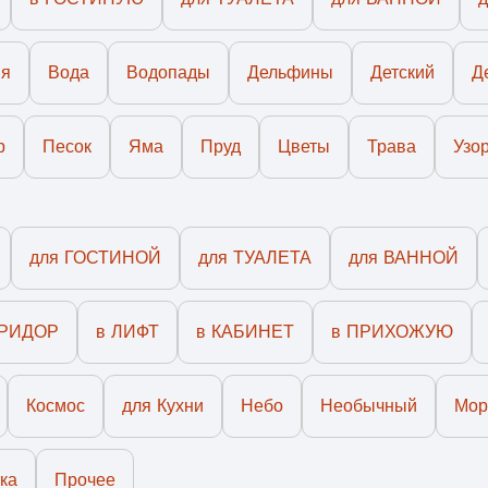
!
ия
Вода
Водопады
Дельфины
Детский
Д
уется устанавливать не более 28 град, во избежание вспу
р
Песок
Яма
Пруд
Цветы
Трава
Узо
средства (растворители, ацетоны и т.д).
пользования, подходит для туалета и ванной комнаты!
для ГОСТИНОЙ
для ТУАЛЕТА
для ВАННОЙ
ми в деревянной обрешетке, груз страхуем на стоимость з
ОРИДОР
в ЛИФТ
в КАБИНЕТ
в ПРИХОЖУЮ
дней, в зависимости от объема заказа срок может быть уве
Космос
для Кухни
Небо
Необычный
Мор
ем макет на утверждения с учетом меж плиточного шва.
ка
Прочее