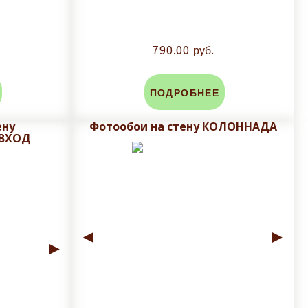
790.00 руб.
ПОДРОБНЕЕ
ену
Фотообои на стену КОЛОННАДА
 ВХОД
◄
►
►