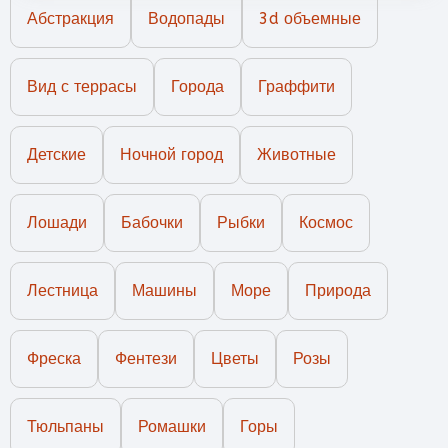
Абстракция
Водопады
3d объемные
Вид с террасы
Города
Граффити
Детские
Ночной город
Животные
Лошади
Бабочки
Рыбки
Космос
Лестница
Машины
Море
Природа
Фреска
Фентези
Цветы
Розы
Тюльпаны
Ромашки
Горы