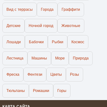
Вид с террасы
Города
Граффити
Детские
Ночной город
Животные
Лошади
Бабочки
Рыбки
Космос
Лестница
Машины
Море
Природа
Фреска
Фентези
Цветы
Розы
Тюльпаны
Ромашки
Горы
КАРТА САЙТА