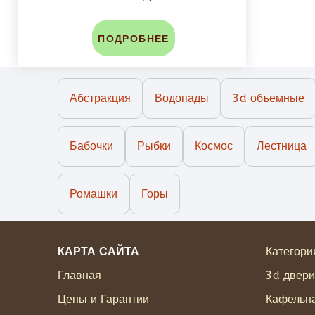
ПОДРОБНЕЕ
Абстракция
Водопады
3d объемные
Бабочки
Рыбки
Космос
Лестница
Ромашки
Горы
КАРТА САЙТА
Категори
Главная
3d двери
Цены и Гарантии
Кафельна