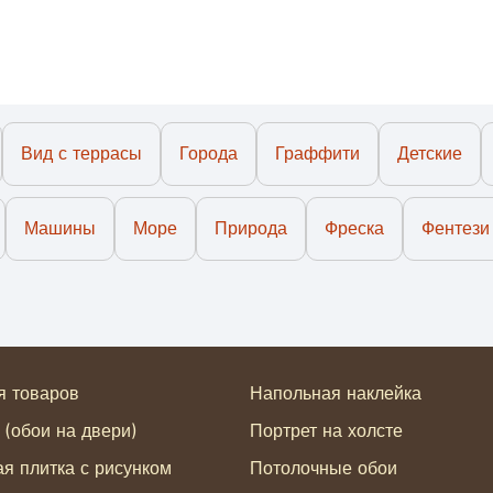
Вид с террасы
Города
Граффити
Детские
Машины
Море
Природа
Фреска
Фентези
я товаров
Напольная наклейка
 (обои на двери)
Портрет на холсте
я плитка с рисунком
Потолочные обои