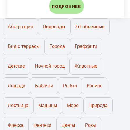
ПОДРОБНЕЕ
Абстракция
Водопады
3d объемные
Вид с террасы
Города
Граффити
Детские
Ночной город
Животные
Лошади
Бабочки
Рыбки
Космос
Лестница
Машины
Море
Природа
Фреска
Фентези
Цветы
Розы