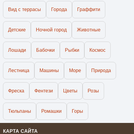
Вид с террасы
Города
Граффити
Детские
Ночной город
Животные
Лошади
Бабочки
Рыбки
Космос
Лестница
Машины
Море
Природа
Фреска
Фентези
Цветы
Розы
Тюльпаны
Ромашки
Горы
КАРТА САЙТА