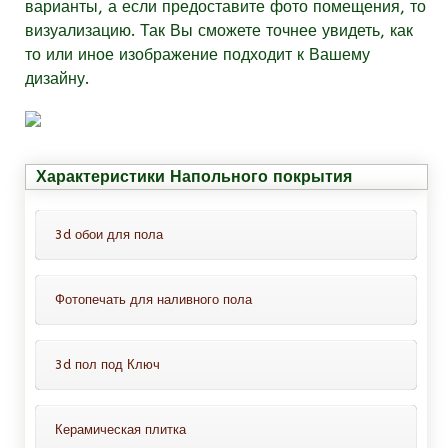
варианты, а если предоставите фото помещения, то
визуализацию. Так Вы сможете точнее увидеть, как
то или иное изображение подходит к Вашему
дизайну.
Характеристики Напольного покрытия
3d обои для пола
Фотопечать для наливного пола
Это обои для пола с защитным
покрытием, всё что Вам нужно-это
Это декоративный слой с фотопечатью
просто приклеить их на пол. Можно
3d пол под Ключ
проводить монтаж таких обоев на
Варианты нанесения фотопечати:
ламинат, линолеум, кафельную
В комплект входит :
1. На самоклеящейся пленке (тогда вам не
Керамическая плитка
плитку.