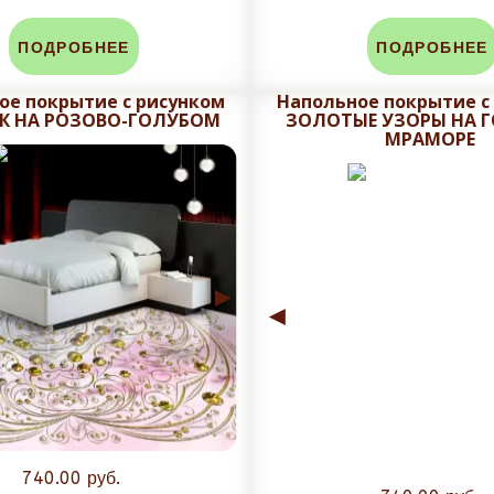
дней, в зависимости от объема заказа срок может быть уве
ПОДРОБНЕЕ
ПОДРОБНЕЕ
ое покрытие с рисунком
Напольное покрытие с
ем макет на утверждения с учетом меж плиточного шва.
К НА РОЗОВО-ГОЛУБОМ
ЗОЛОТЫЕ УЗОРЫ НА 
МРАМОРЕ
ровки, не рекомендуется плитку обрезать при получении, 
аза. Задайте вопрос в чат сайта и мы посчитаем стоимость
►
◄
740.00 руб.