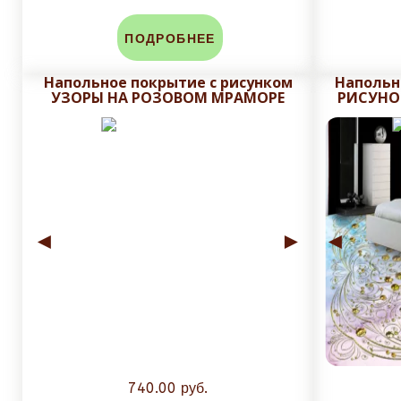
Срок исполнения заказа от
10
до
14 рабочих
ПОДРОБНЕЕ
Напольное покрытие с рисунком
Напольн
До изготовления, на почту заказчика высыла
УЗОРЫ НА РОЗОВОМ МРАМОРЕ
РИСУНО
Плитку обрезаем до нанесения печати и глазу
защитного слоя плитки.
Стоимость доставки зависит от массы и объема зак
◄
►
◄
740.00 руб.