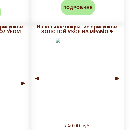
ПОДРОБНЕЕ
личен;
 рисунком
Напольное покрытие с рисунком
ГОЛУБОМ
ЗОЛОТОЙ УЗОР НА МРАМОРЕ
во-избежании сколов и трещин глазуровочного
 и сроки доставки!
◄
►
►
740.00 руб.