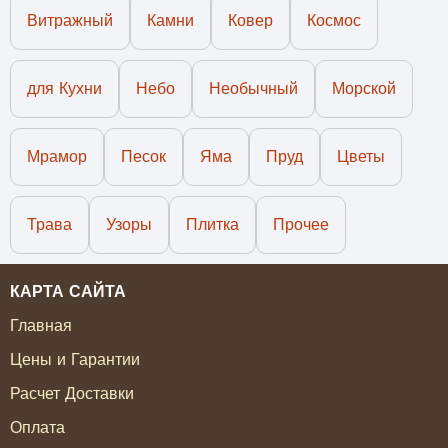
Витражный
Камни
Ковер
Космос
для Кухни
Небо
Необычный
Морской
Мрамор
Песок
Яма
Пруд
Цветы
Трава
Узоры
Плитка
Прочее
КАРТА САЙТА
Главная
Цены и Гарантии
Расчет Доставки
Оплата