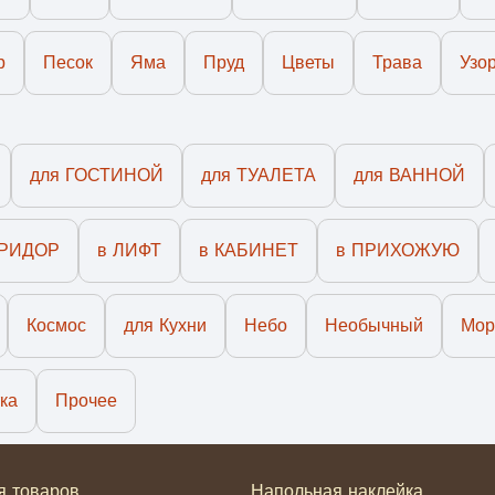
р
Песок
Яма
Пруд
Цветы
Трава
Узо
для ГОСТИНОЙ
для ТУАЛЕТА
для ВАННОЙ
ОРИДОР
в ЛИФТ
в КАБИНЕТ
в ПРИХОЖУЮ
Космос
для Кухни
Небо
Необычный
Мор
ка
Прочее
я товаров
Напольная наклейка