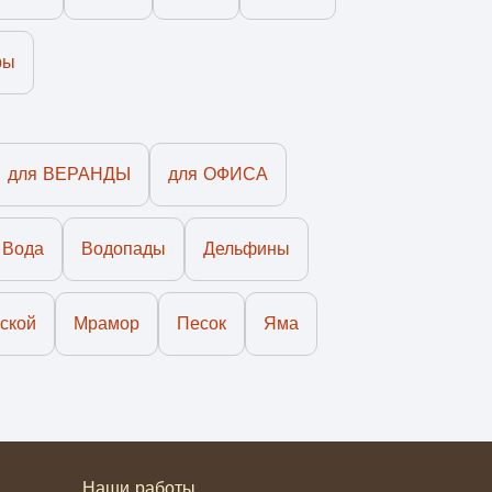
ры
для ВЕРАНДЫ
для ОФИСА
Вода
Водопады
Дельфины
ской
Мрамор
Песок
Яма
Наши работы