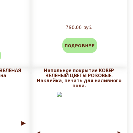
790.00 руб.
аказа. Доставка от 4-14 дней, в зависимости от
ПОДРОБНЕЕ
личен;
 ЗЕЛЕНАЯ
Напольное покрытие КОВЕР
ена
ЗЕЛЕНЫЙ ЦВЕТЫ РОЗОВЫЕ.
Наклейка, печать для наливного
пола.
во-избежании сколов и трещин глазуровочного
 и сроки доставки!
►