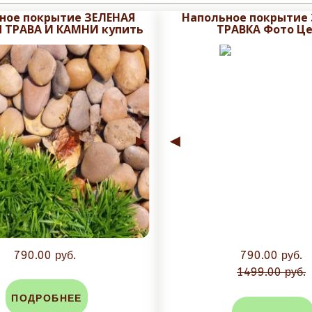
ное покрытие ЗЕЛЕНАЯ
Напольное покрытие
 ТРАВА И КАМНИ купить
ТРАВКА Фото Ц
дней, в зависимости от объема заказа срок может быть уве
ем макет на утверждения с учетом меж плиточного шва.
ровки, не рекомендуется плитку обрезать при получении, 
►
◄
аза. Задайте вопрос в чат сайта и мы посчитаем стоимость
790.00 руб.
790.00 руб.
1499.00 руб.
ПОДРОБНЕЕ