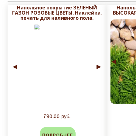
дальности региона.
Напольное покрытие ЗЕЛЕНЫЙ
Наполь
ГАЗОН РОЗОВЫЕ ЦВЕТЫ. Наклейка,
ВЫСОКАЯ
Срок исполнения заказа от
10
до
14 рабочих
печать для наливного пола.
До изготовления, на почту заказчика высыла
Плитку обрезаем до нанесения печати и глазу
◄
защитного слоя плитки.
◄
►
Стоимость доставки зависит от массы и объема зак
790.00 руб.
ПОДРОБНЕЕ