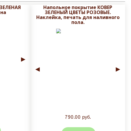
 ЗЕЛЕНАЯ
Напольное покрытие КОВЕР
ена
ЗЕЛЕНЫЙ ЦВЕТЫ РОЗОВЫЕ.
личен;
Наклейка, печать для наливного
пола.
во-избежании сколов и трещин глазуровочного
►
◄
►
 и сроки доставки!
790.00 руб.