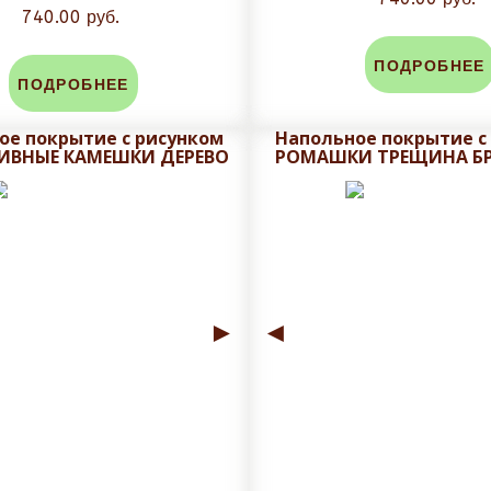
740.00 руб.
дней, в зависимости от объема заказа срок может быть уве
ПОДРОБНЕЕ
ПОДРОБНЕЕ
ем макет на утверждения с учетом меж плиточного шва.
ое покрытие с рисунком
Напольное покрытие с
ИВНЫЕ КАМЕШКИ ДЕРЕВО
РОМАШКИ ТРЕЩИНА Б
ровки, не рекомендуется плитку обрезать при получении, 
аза. Задайте вопрос в чат сайта и мы посчитаем стоимость
►
◄