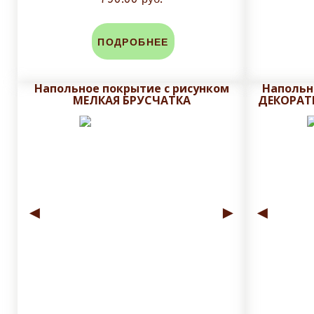
Срок исполнения заказа от
10
до
14 рабочих
ПОДРОБНЕЕ
До изготовления, на почту заказчика высыла
Напольное покрытие с рисунком
Напольн
МЕЛКАЯ БРУСЧАТКА
ДЕКОРАТ
Плитку обрезаем до нанесения печати и глазу
защитного слоя плитки.
Стоимость доставки зависит от массы и объема зак
◄
►
◄