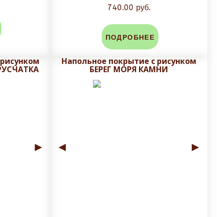
740.00 руб.
личен;
ПОДРОБНЕЕ
 рисунком
Напольное покрытие с рисунком
РУСЧАТКА
БЕРЕГ МОРЯ КАМНИ
во-избежании сколов и трещин глазуровочного
 и сроки доставки!
►
◄
►