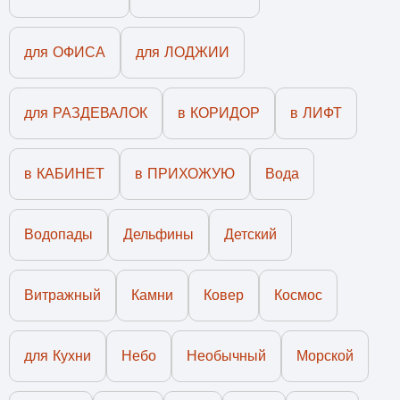
и глазуровки, не рекомендуется плитку
обрезать при получении, во-
для ОФИСА
Стоимость доставки зависит от массы и
для ЛОДЖИИ
избежании сколов и трещин
объема заказа. Задайте вопрос в чат сайта
глазуровочного защитного слоя плитки.
и мы посчитаем стоимость и сроки доставки!
для РАЗДЕВАЛОК
в КОРИДОР
в ЛИФТ
в КАБИНЕТ
в ПРИХОЖУЮ
Вода
Водопады
Дельфины
Детский
Витражный
Камни
Ковер
Космос
для Кухни
Небо
Необычный
Морской