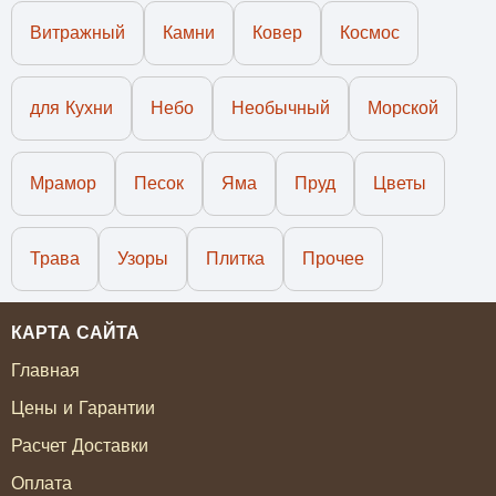
Витражный
Камни
Ковер
Космос
для Кухни
Небо
Необычный
Морской
Мрамор
Песок
Яма
Пруд
Цветы
Трава
Узоры
Плитка
Прочее
КАРТА САЙТА
Главная
Цены и Гарантии
Расчет Доставки
Оплата