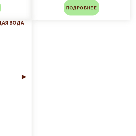
ПОДРОБНЕЕ
личен;
ЩАЯ ВОДА
во-избежании сколов и трещин глазуровочного
 и сроки доставки!
►