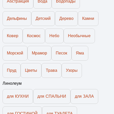
Абстракция
Вода
Водопады
Дельфины
Детский
Дерево
Камни
Ковер
Космос
Небо
Необычные
Морской
Мрамор
Песок
Яма
Пруд
Цветы
Трава
Узоры
Линолеум
для КУХНИ
для СПАЛЬНИ
для ЗАЛА
для ГОСТИНОЙ
для ТУАЛЕТА