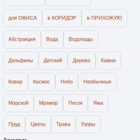
для ОФИСА
в КОРИДОР
в ПРИХОЖУЮ
Абстракция
Вода
Водопады
Дельфины
Детский
Дерево
Камни
Ковер
Космос
Небо
Необычные
Морской
Мрамор
Песок
Яма
Пруд
Цветы
Трава
Узоры