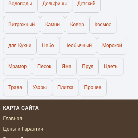
Водопады
Дельфины
Детский
Витражный
Камни
Ковер
Космос
для Кухни
Небо
Необычный
Морской
Мрамор
Песок
Яма
Пруд
Цветы
Трава
Узоры
Плитка
Прочее
КАРТА САЙТА
Главная
Цены и Гарантии