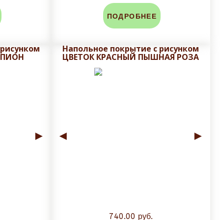
личен;
ПОДРОБНЕЕ
 рисунком
Напольное покрытие с рисунком
 ПИОН
ЦВЕТОК КРАСНЫЙ ПЫШНАЯ РОЗА
во-избежании сколов и трещин глазуровочного
 и сроки доставки!
►
◄
►
740.00 руб.