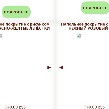
дней, в зависимости от объема заказа срок может быть уве
ПОДРОБНЕЕ
ПОДРОБНЕЕ
ем макет на утверждения с учетом меж плиточного шва.
ое покрытие с рисунком
Напольное покрытие с
АСНО-ЖЕЛТЫЕ ЛЕПЕСТКИ
НЕЖНЫЙ РОЗОВЫЙ
ровки, не рекомендуется плитку обрезать при получении, 
аза. Задайте вопрос в чат сайта и мы посчитаем стоимость
►
◄
740.00 руб.
740.00 руб.