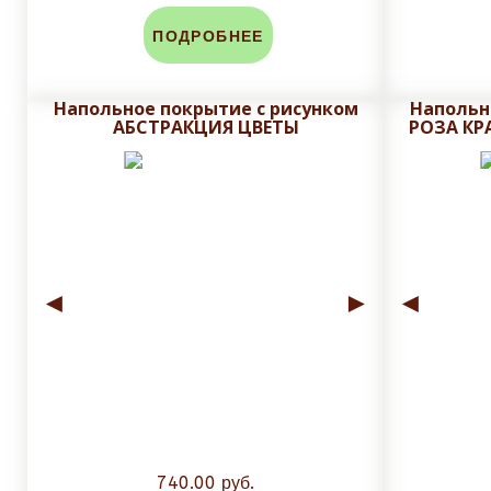
Срок исполнения заказа от
10
до
14 рабочих
ПОДРОБНЕЕ
До изготовления, на почту заказчика высыла
Напольное покрытие с рисунком
Напольн
АБСТРАКЦИЯ ЦВЕТЫ
РОЗА КР
Плитку обрезаем до нанесения печати и глазу
защитного слоя плитки.
Стоимость доставки зависит от массы и объема зак
◄
►
◄
740.00 руб.