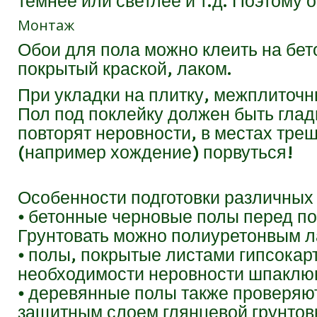
темнее или светлее и т.д. Поэтому 
Монтаж
Обои для пола можно клеить на бет
покрытый краской, лаком.
При укладки на плитку, межплиточн
Пол под поклейку должен быть глад
повторят неровности, в местах тре
(например хождение) порвуться!
Особенности подготовки различных
⦁ бетонные черновые полы перед по
Грунтовать можно полиуретонвым л
⦁ полы, покрытые листами гипсокар
необходимости неровности шпаклюю
⦁ деревянные полы также проверяю
защитным слоем глянцевой грунтов