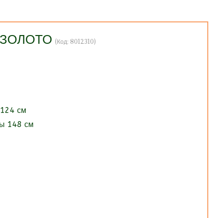
 ЗОЛОТО
(Код:
8012310
)
 124 см
ы 148 см