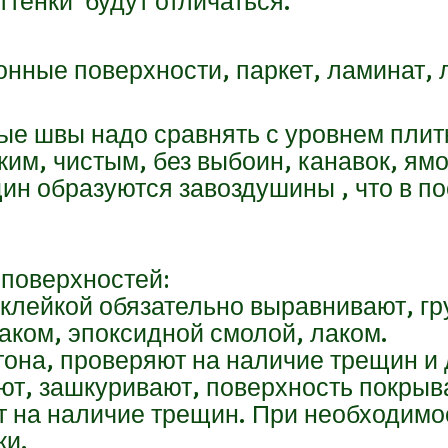
оттенки будут отличаться.
онные поверхности, паркет, ламинат,
ые швы надо сравнять с уровнем плит
ким, чистым, без выбоин, канавок, ям
щин образуются завоздушины , что в п
 поверхностей:
клейкой обязательно выравнивают, гру
аком, эпоксидной смолой, лаком.
тона, проверяют на наличие трещин и 
т, зашкуривают, поверхность покрыва
т на наличие трещин. При необходим
ки.