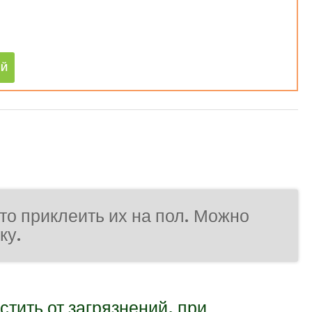
то приклеить их на пол. Можно
ку.
стить от загрязнений, при