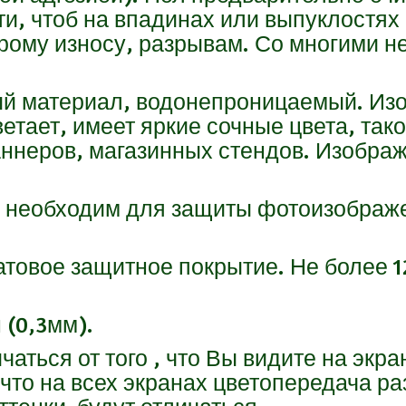
и, чтоб на впадинах или выпуклостях 
рому износу, разрывам. Со многими н
ный материал, водонепроницаемый. Из
ветает, имеет яркие сочные цвета, та
аннеров, магазинных стендов. Изобра
о необходим для защиты фотоизображе
атовое защитное покрытие. Не более 1
 (0,3мм).
чаться от того , что Вы видите на экр
что на всех экранах цветопередача раз