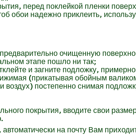
рытия, перед поклейкой пленки поверх
Чтоб обои надежно приклеить, исполь
редварительно очищенную поверхност
альном этапе пошло ни так;
тклейте и загните подложку, примерно 
рижимая (прикатывая обойным валико
 и воздух) постепенно снимая подложк
ольного покрытия, вводите свои разме
р.
 автоматически на почту Вам приходит