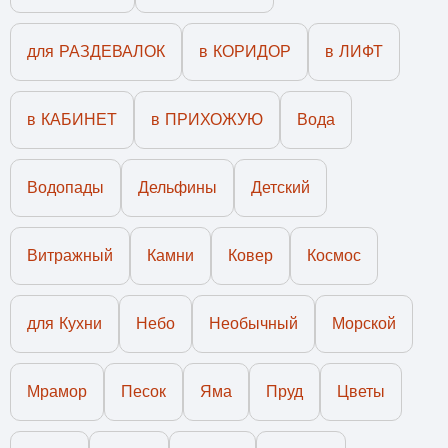
для РАЗДЕВАЛОК
в КОРИДОР
в ЛИФТ
в КАБИНЕТ
в ПРИХОЖУЮ
Вода
Водопады
Дельфины
Детский
Витражный
Камни
Ковер
Космос
для Кухни
Небо
Необычный
Морской
Мрамор
Песок
Яма
Пруд
Цветы