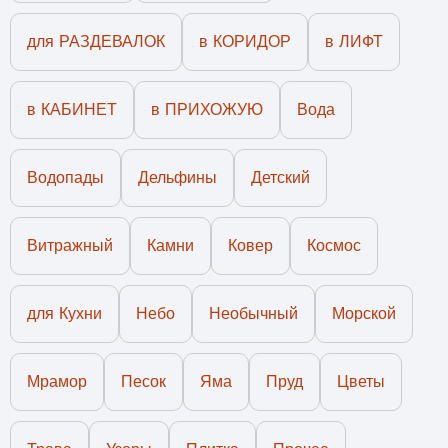
для РАЗДЕВАЛОК
в КОРИДОР
в ЛИФТ
в КАБИНЕТ
в ПРИХОЖУЮ
Вода
Водопады
Дельфины
Детский
Витражный
Камни
Ковер
Космос
для Кухни
Небо
Необычный
Морской
Мрамор
Песок
Яма
Пруд
Цветы