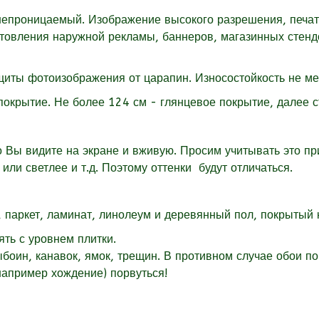
епроницаемый. Изображение высокого разрешения, печать,
готовления наружной рекламы, баннеров, магазинных стен
щиты фотоизображения от царапин. Износостойкость не ме
покрытие. Не более 124 см - глянцевое покрытие, далее 
о Вы видите на экране и вживую. Просим учитывать это при
 или светлее и т.д. Поэтому оттенки будут отличаться.
 паркет, ламинат, линолеум и деревянный пол, покрытый к
ть с уровнем плитки.
ыбоин, канавок, ямок, трещин. В противном случае обои п
(например хождение) порвуться!