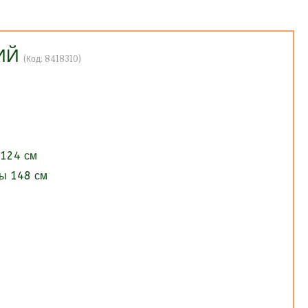
ИЙ
(Код:
8418310
)
 124 см
ы 148 см