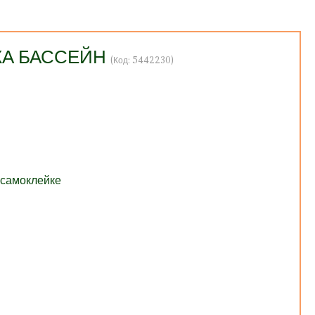
КА БАССЕЙН
(Код:
5442230
)
 самоклейке