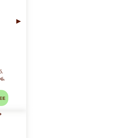
►
б.
б.
ЕЕ
Ь