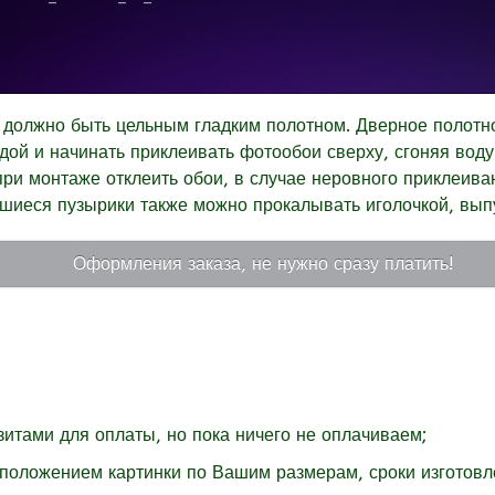
 должно быть цельным гладким полотном. Дверное полотно
дой и начинать приклеивать фотообои сверху, сгоняя воду
при монтаже отклеить обои, в случае неровного приклеива
шиеся пузырики также можно прокалывать иголочкой, вып
Оформления заказа, не нужно сразу платить!
изитами для оплаты, но пока ничего не оплачиваем;
сположением картинки по Вашим размерам, сроки изготовле