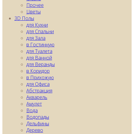
Прочее
Цветы
3D Полы
для Кухни
для Спальни
для Зала
в Гостинную
для Туалета
для Ванной
для Веранды
в Коридор
в Прихожую
для Офиса
Абстракция
Акварель
Амулет
Вода
Водопады
Дельфины
Дерево