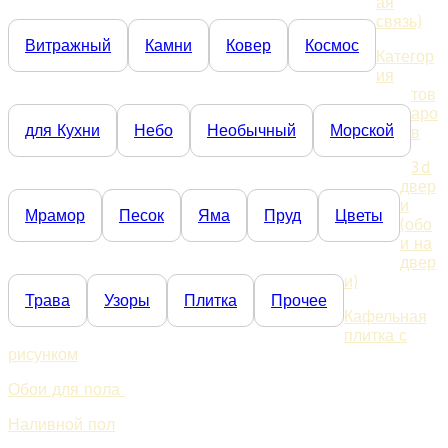
ая
связь)
Витражный
Камни
Ковер
Космос
Категор
ия
тов
аро
для Кухни
Небо
Необычный
Морской
в
3d
двер
и
Мрамор
Песок
Яма
Пруд
Цветы
(обо
и на
двер
и)
Трава
Узоры
Плитка
Прочее
Кафельная
плитка с
рисунком
Обои для пола
Наливной пол