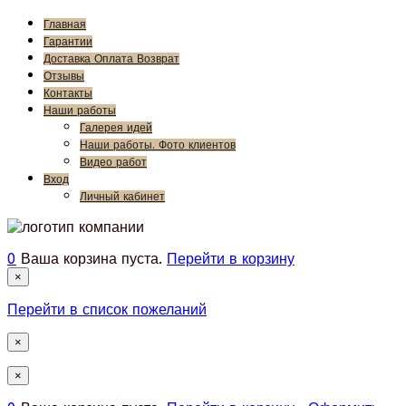
Главная
Гарантии
Доставка Оплата Возврат
Отзывы
Контакты
Наши работы
Галерея идей
Наши работы. Фото клиентов
Видео работ
Вход
Личный кабинет
0
Ваша корзина пуста.
Перейти в корзину
×
Перейти в список пожеланий
×
×