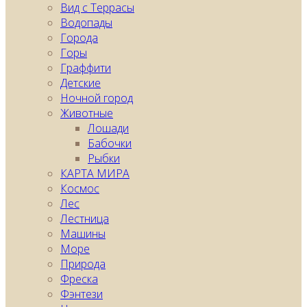
Вид с Террасы
Водопады
Города
Горы
Граффити
Детские
Ночной город
Животные
Лошади
Бабочки
Рыбки
КАРТA МИРА
Космос
Лес
Лестница
Машины
Море
Природа
Фреска
Фэнтези