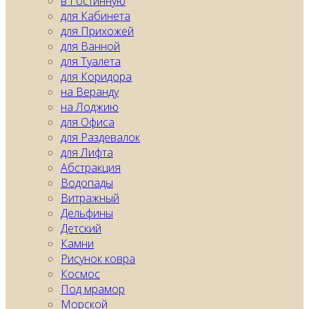
в Гостинную
для Кабинета
для Прихожей
для Ванной
для Туалета
для Коридора
на Веранду
на Лоджию
для Офиса
для Раздевалок
для Лифта
Абстракция
Водопады
Витражный
Дельфины
Детский
Камни
Рисунок ковра
Космос
Под мрамор
Морской