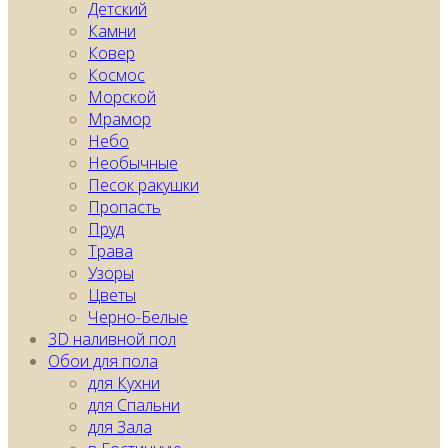
Детский
Камни
Ковер
Космос
Морской
Мрамор
Небо
Необычные
Песок ракушки
Пропасть
Пруд
Трава
Узоры
Цветы
Черно-Белые
3D наливной пол
Обои для пола
для Кухни
для Спальни
для Зала