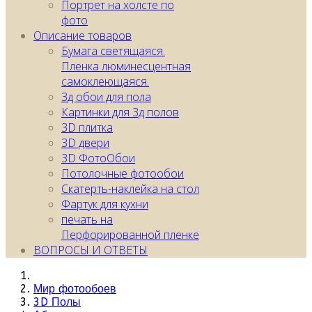
Портрет на холсте по
фото
Описание товаров
Бумага светящаяся.
Пленка люминесцентная
самоклеющаяся.
3д обои для пола
Картинки для 3д полов
3D плитка
3D двери
3D ФотоОбои
Потолочные фотообои
Скатерть-наклейка на стол
Фартук для кухни
печать на
Перфорированной пленке
ВОПРОСЫ И ОТВЕТЫ
Мир фотообоев
3D Полы