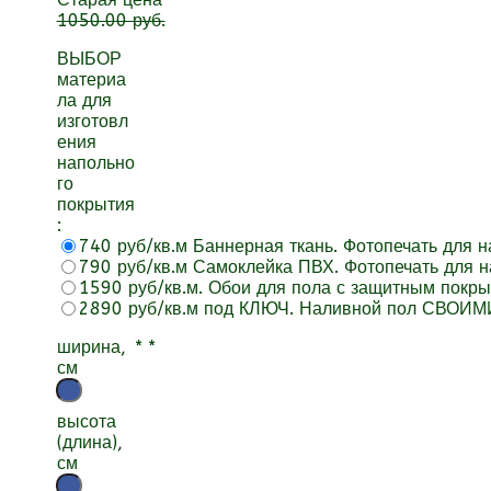
1050.00 руб.
ВЫБОР
материа
ла для
изготовл
ения
напольно
го
покрытия
:
740 руб/кв.м Баннерная ткань. Фотопечать для 
790 руб/кв.м Самоклейка ПВХ. Фотопечать для н
1590 руб/кв.м. Обои для пола с защитным покр
2890 руб/кв.м под КЛЮЧ. Наливной пол СВОИМ
ширина,
*
*
см
высота
(длина),
см