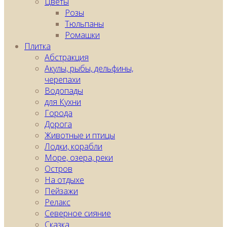
Цветы
Розы
Тюльпаны
Ромашки
Плитка
Абстракция
Акулы, рыбы, дельфины,
черепахи
Водопады
для Кухни
Города
Дорога
Животные и птицы
Лодки, корабли
Море, озера, реки
Остров
На отдыхе
Пейзажи
Релакс
Северное сияние
Сказка