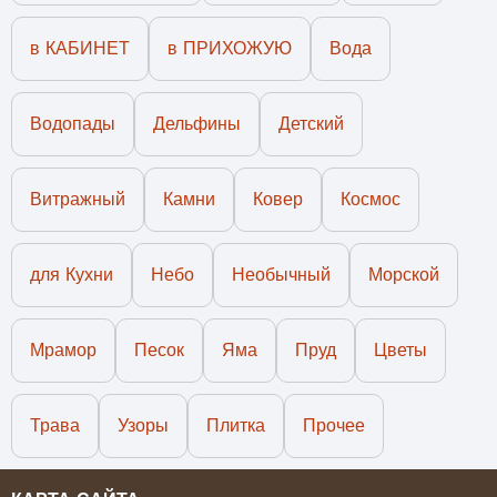
в КАБИНЕТ
в ПРИХОЖУЮ
Вода
Водопады
Дельфины
Детский
Витражный
Камни
Ковер
Космос
для Кухни
Небо
Необычный
Морской
Мрамор
Песок
Яма
Пруд
Цветы
Трава
Узоры
Плитка
Прочее