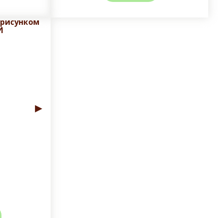
 рисунком
И
во-избежании сколов и трещин глазуровочного
 и сроки доставки!
►