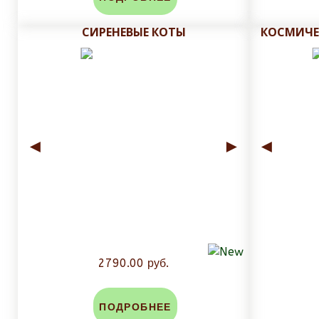
СИРЕНЕВЫЕ КОТЫ
КОСМИЧЕ
До изготовления, на почту заказчика высыла
Плитку обрезаем до нанесения печати и глазу
защитного слоя плитки.
Стоимость доставки зависит от массы и объема зак
◄
►
◄
2790.00 руб.
ПОДРОБНЕЕ