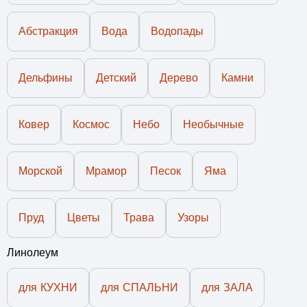
Абстракция
Вода
Водопады
Дельфины
Детский
Дерево
Камни
Ковер
Космос
Небо
Необычные
Морской
Мрамор
Песок
Яма
Пруд
Цветы
Трава
Узоры
Линолеум
для КУХНИ
для СПАЛЬНИ
для ЗАЛА