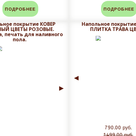
ПОДРОБНЕЕ
ПОДРОБНЕЕ
ем макет на утверждения с учетом меж плиточного шва.
ьное покрытие КОВЕР
Напольное покрыти
НЫЙ ЦВЕТЫ РОЗОВЫЕ.
ПЛИТКА ТРАВА Ц
, печать для наливного
пола.
ровки, не рекомендуется плитку обрезать при получении, 
аза. Задайте вопрос в чат сайта и мы посчитаем стоимость
◄
►
790.00 руб.
1499.00 руб.