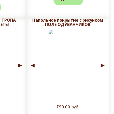
е ТРОПА
Напольное покрытие с рисунком
ВЕТЫ
ПОЛЕ ОДУВАНЧИКОВ
во-избежании сколов и трещин глазуровочного
 и сроки доставки!
►
◄
►
790.00 руб.