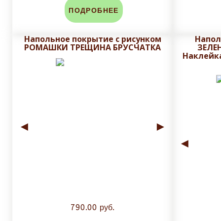
ПОДРОБНЕЕ
До изготовления, на почту заказчика высыла
Напольное покрытие с рисунком
Напол
РОМАШКИ ТРЕЩИНА БРУСЧАТКА
ЗЕЛЕ
Наклейка
Плитку обрезаем до нанесения печати и глазу
защитного слоя плитки.
Стоимость доставки зависит от массы и объема зак
◄
►
◄
790.00 руб.