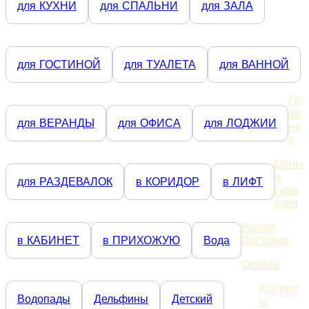
для КУХНИ
для СПАЛЬНИ
для ЗАЛА
А
для ГОСТИНОЙ
для ТУАЛЕТА
для ВАННОЙ
Гл
ав
для ВЕРАНДЫ
для ОФИСА
для ЛОДЖИИ
на
я
Цены
и
для РАЗДЕВАЛОК
в КОРИДОР
в ЛИФТ
Гара
нтии
Расчет
в КАБИНЕТ
в ПРИХОЖУЮ
Вода
Доставки
Оплата
Контакт
Водопады
Дельфины
Детский
ы