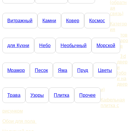
(обратн
ая
связь)
Витражный
Камни
Ковер
Космос
Категор
ия
тов
аро
для Кухни
Небо
Необычный
Морской
в
3d
двер
и
Мрамор
Песок
Яма
Пруд
Цветы
(обо
и на
двер
и)
Трава
Узоры
Плитка
Прочее
Кафельная
плитка с
рисунком
Обои для пола