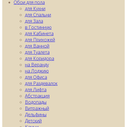
Обои для пола
для Кухни
для Спальни
для Зала
в Гостинную
для Кабинета
для Прихожей
для Ванной
для Туалета
для Коридора
на Веранду
на Лоджию
для Офиса
для Раздевалок
для Лифта
Абстракция
Водопады
Витражный
Дельфины
Детский