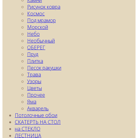
Камни
Рисунок ковра
Космос
Под мрамор
Морской
Небо
Необычный
ОБЕРЕГ
Пруд
Плитка
Песок ракушки
Трава
Узоры
Цветы
Прочее
Яма
Акварель
Потолочные обои
СКАТЕРТЬ НА СТОЛ
на СТЕКЛО
ЛЕСТНИЦА