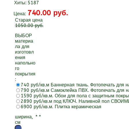
Хиты:
5187
740.00 руб.
Цена:
Старая цена
1050.00 руб.
ВЫБОР
материа
ла для
изготовл
ения
напольно
го
покрытия
:
740 руб/кв.м Баннерная ткань. Фотопечать для 
790 руб/кв.м Самоклейка ПВХ. Фотопечать для н
1590 руб/кв.м. Обои для пола с защитным покр
2890 руб/кв.м под КЛЮЧ. Наливной пол СВОИМ
6900 руб/кв.м. Плитка керамическая
ширина,
*
*
см