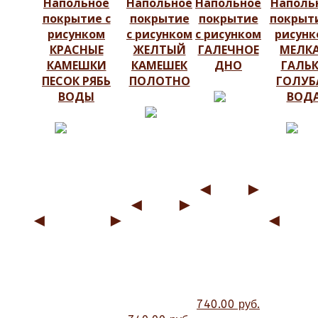
Напольное
Напольное
Напольное
Наполь
покрытие с
покрытие
покрытие
покрыти
рисунком
с рисунком
с рисунком
рисунк
КРАСНЫЕ
ЖЕЛТЫЙ
ГАЛЕЧНОЕ
МЕЛК
КАМЕШКИ
КАМЕШЕК
ДНО
ГАЛЬ
ПЕСОК РЯБЬ
ПОЛОТНО
ГОЛУБ
ВОДЫ
ВОД
◄
►
◄
►
◄
►
◄
740.00 руб.