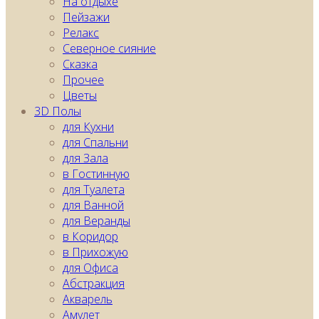
На отдыхе
Пейзажи
Релакс
Северное сияние
Сказка
Прочее
Цветы
3D Полы
для Кухни
для Спальни
для Зала
в Гостинную
для Туалета
для Ванной
для Веранды
в Коридор
в Прихожую
для Офиса
Абстракция
Акварель
Амулет