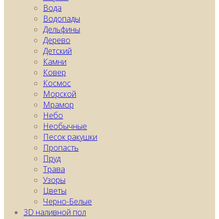
Вода
Водопады
Дельфины
Дерево
Детский
Камни
Ковер
Космос
Морской
Мрамор
Небо
Необычные
Песок ракушки
Пропасть
Пруд
Трава
Узоры
Цветы
Черно-Белые
3D наливной пол