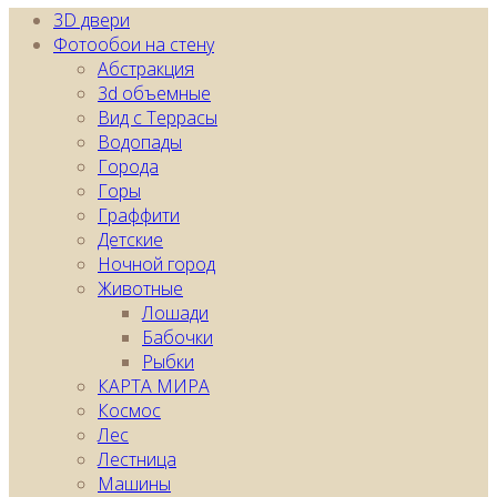
3D двери
Фотообои на стену
Абстракция
3d объемные
Вид с Террасы
Водопады
Города
Горы
Граффити
Детские
Ночной город
Животные
Лошади
Бабочки
Рыбки
КАРТA МИРА
Космос
Лес
Лестница
Машины