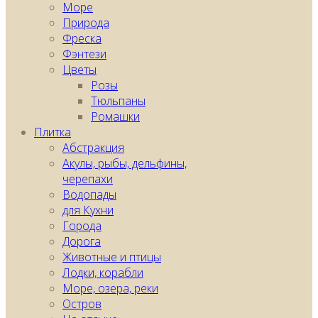
Море
Природа
Фреска
Фэнтези
Цветы
Розы
Тюльпаны
Ромашки
Плитка
Абстракция
Акулы, рыбы, дельфины,
черепахи
Водопады
для Кухни
Города
Дорога
Животные и птицы
Лодки, корабли
Море, озера, реки
Остров