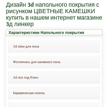
Дизайн 3d напольного покрытия с
рисунком ЦВЕТНЫЕ КАМЕШКИ
купить в нашем интернет магазине
3д линкер
Характеристики Напольного покрытия
3d обои для пола
Фотопечать для наливного пола
Это обои для пола с защитным
покрытием, всё что Вам нужно-это
Это декоративный слой с фотопечатью
просто приклеить их на пол. Можно
3d пол под Ключ
проводить монтаж таких обоев на
Варианты нанесения фотопечати:
ламинат, линолеум, кафельную
В комплект входит :
1. На самоклеящейся пленке (тогда вам не
Керамическая плитка
плитку.
потребуется покупать клей);
1. Грунтовка для наливного пола, на один
слой;
2. На баннерной ткани;
Керамо-гранит плитка размер 300*300 мм,