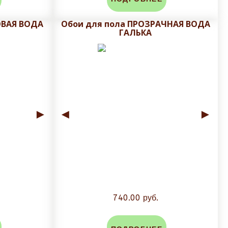
личен;
ОВАЯ ВОДА
Обои для пола ПРОЗРАЧНАЯ ВОДА
ГАЛЬКА
во-избежании сколов и трещин глазуровочного
 и сроки доставки!
►
◄
►
740.00 руб.