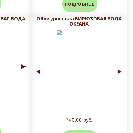
ПОДРОБНЕЕ
личен;
ОВАЯ ВОДА
Обои для пола БИРЮЗОВАЯ ВОДА
ОКЕАНА
во-избежании сколов и трещин глазуровочного
 и сроки доставки!
►
◄
►
740.00 руб.