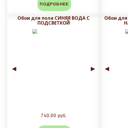
ПОДРОБНЕЕ
Срок исполнения заказа от
10
до
14 рабочих
Обои для пола СИНЯЯ ВОДА С
Обои для
ПОДСВЕТКОЙ
Н
До изготовления, на почту заказчика высыла
Плитку обрезаем до нанесения печати и глазу
защитного слоя плитки.
Стоимость доставки зависит от массы и объема зак
◄
►
◄
740.00 руб.