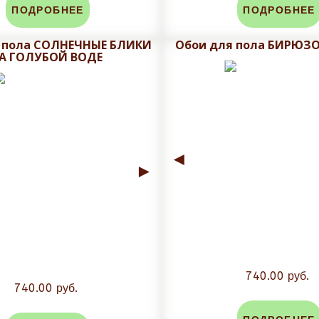
ПОДРОБНЕЕ
ПОДРОБНЕЕ
дней, в зависимости от объема заказа срок может быть уве
 пола СОЛНЕЧНЫЕ БЛИКИ
Обои для пола БИРЮЗ
А ГОЛУБОЙ ВОДЕ
ем макет на утверждения с учетом меж плиточного шва.
ровки, не рекомендуется плитку обрезать при получении, 
аза. Задайте вопрос в чат сайта и мы посчитаем стоимость
◄
►
740.00 руб.
740.00 руб.