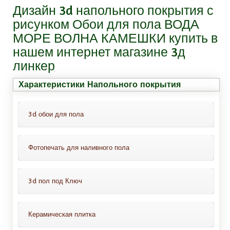
Дизайн 3d напольного покрытия с
рисунком Обои для пола ВОДА
МОРЕ ВОЛНА КАМЕШКИ купить в
нашем интернет магазине 3д
линкер
Характеристики Напольного покрытия
3d обои для пола
Фотопечать для наливного пола
Это обои для пола с защитным
покрытием, всё что Вам нужно-это
Это декоративный слой с фотопечатью
просто приклеить их на пол. Можно
3d пол под Ключ
проводить монтаж таких обоев на
Варианты нанесения фотопечати:
ламинат, линолеум, кафельную
В комплект входит :
1. На самоклеящейся пленке (тогда вам не
Керамическая плитка
плитку.
потребуется покупать клей);
1. Грунтовка для наливного пола, на один