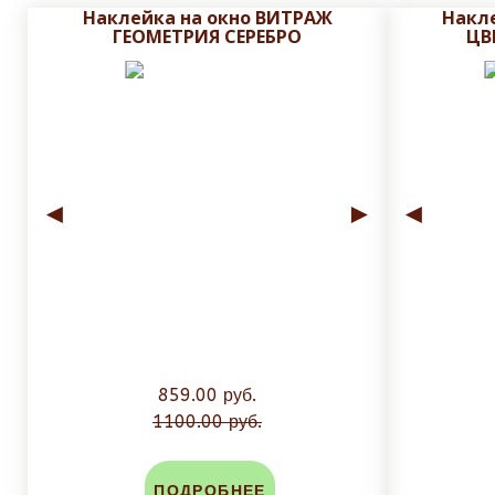
Одновременно потихоньку снимать подложку и скребк
Остались вопросы
НАПИШИТЕ НАМ
по электронно
Наклейка на окно ВИТРАЖ
Накл
ГЕОМЕТРИЯ СЕРЕБРО
ЦВ
Выгоняем всю воду скребком по всей поверхности на
Если всё таки образовались пузырьки-можно проколот
Пока стекло не просохло, можно переклеить;
◄
►
◄
859.00 руб.
1100.00 руб.
ПОДРОБНЕЕ