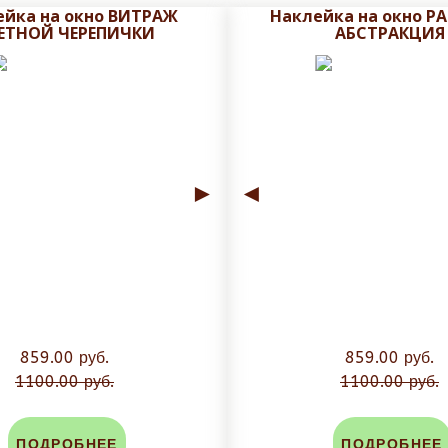
ом приглаживать наклейку к стеклу;
й почте
3d-linker@mail.ru
в мессенджере
ейка на окно ВИТРАЖ
Наклейка на окно 
ЕТНОЙ ЧЕРЕПИЧКИ
АБСТРАКЦИЯ
клейки;
ь иголочкой, сильно пригладить, выпустив воздух;
►
◄
859.00 руб.
859.00 руб.
1100.00 руб.
1100.00 руб.
ПОДРОБНЕЕ
ПОДРОБНЕЕ