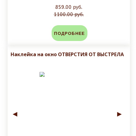
получения груза. Также предложит доставку до
859.00 руб.
дверей.
1100.00 руб.
Остались вопросы
НАПИШИТЕ НАМ
по
электронной почте
3d-linker@mail.ru
в
ПОДРОБНЕЕ
мессенджере
Наклейка на окно ОТВЕРСТИЯ ОТ ВЫСТРЕЛА
◄
►